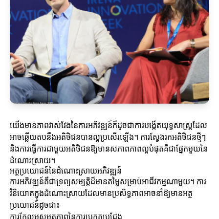
យើងមានភាពវាស់វែងនៃការអភិវឌ្ឍន៍ក៏ដូចជាការបង្កើតយុទ្ធសាស្ត្រដែល
អាចឆ្លើយតបនឹងអតិថិជនបានល្អប្រសើរឡើង។ ការស្វែងរកអតិថិជនថ្មីៗ
និងការធ្វើការជាមួយអតិថិជនឱ្យមានសភាពភាពល្អបំផុតគឺជាផ្នែកមួយនៃ
ដំណោះស្រាយ។
អត្ថប្រយោជន៍នៃដំណោះស្រាយអភិវឌ្ឍន៍
ការអភិវឌ្ឍន៍គឺជាទ្រព្យសម្បត្តិដ៏មានតម្លៃសម្រាប់អាជីវកម្មណាមួយ។ ការ
វិនិយោគក្នុងដំណោះស្រាយដែលមានប្រសិទ្ធភាពអាចនាំឱ្យមានអត្ថ
ប្រយោជន៍ដូចជា៖
ការកែលម្អសមត្ថភាពនៃការប្រកួតប្រជែង