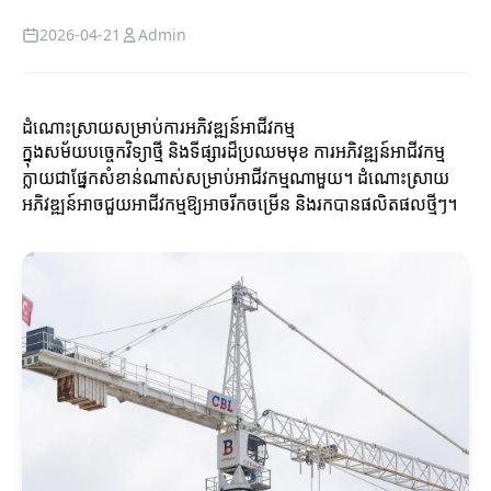
2026-04-21
Admin
ដំណោះស្រាយសម្រាប់ការអភិវឌ្ឍន៍អាជីវកម្ម
ក្នុងសម័យបច្ចេកវិទ្យាថ្មី និងទីផ្សារដ៏ប្រឈមមុខ ការអភិវឌ្ឍន៍អាជីវកម្ម
ក្លាយជាផ្នែកសំខាន់ណាស់សម្រាប់អាជីវកម្មណាមួយ។ ដំណោះស្រាយ
អភិវឌ្ឍន៍អាចជួយអាជីវកម្មឱ្យអាចរីកចម្រើន និងរកបានផលិតផលថ្មីៗ។