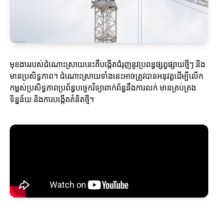
មុខងារ​របស់​ដំណោះស្រាយ​នេះ​គឺ​បង្កើត​ជំរុញនូវ​ប្រពន្ធផ្សព្វផ្សាយថ្មីៗ និង
មានប្រសិទ្ធភាព។ ដំណោះស្រាយទាំងនេះអាចត្រូវបានអនុវត្តដើម្បីលើក
កម្ពស់ប្រសិទ្ធភាពប្រព័ន្ធបច្ចេកវិទ្យាពាក់ព័ន្ធនឹងការលក់ មានគ្រប់គ្រង
ទិន្នន័យ និងការបង្កើតគំនិតថ្មី។