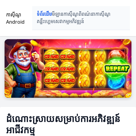
កាស៊ីណូ
ទំព័រដើម
មីឡានកាស៊ីណូ
ពិពណ៌នាកាស៊ីណូ
Android
គន្លឹះហ្គេម
សេវាកម្មអភិវឌ្ឍន៍
ដំណោះស្រាយសម្រាប់ការអភិវឌ្ឍន៍
អាជីវកម្ម