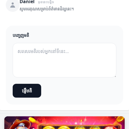
Daniel
មុននេះបន្តិច
សូមអរគុណសម្រាប់ព័ត៌មានដ៏ល្អនេះ។
បញ្ចេញមតិ
ផ្ញើមតិ