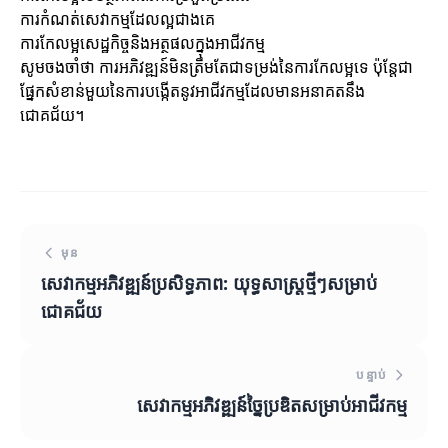
ការកំណត់សេវាកម្មដែលល្អជាងគេ
ការកែលម្អសេដ្ឋកិច្ចនិងអត្ថផលក្នុងអាជីវកម្ម
សូមចងចាំថា ការអភិវឌ្ឍន៍មិនត្រឹមតែជាទម្រង់នៃការកែលម្អទេ ប៉ុន្តែជា
ផ្នែកសំខាន់មួយនៃការបង្កើតនូវអាជីវកម្មដែលមានអនាគតនឹង
ជោគជ័យ។
មុន
សេវាកម្មអភិវឌ្ឍន៍ប្រសិទ្ធភាព: យុទ្ធសាស្ត្រថ្មីៗសម្រាប់
ជោគជ័យ
បន្ទាប់
សេវាកម្មអភិវឌ្ឍន៍ច្នៃប្រឌិតសម្រាប់អាជីវកម្ម