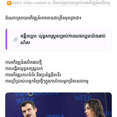
▶
Watch Video related to: ដំណោះស្រាយសម្រាប់ការអភិវឌ្ឍន៍អាជីវកម្ម
ដំណោះស្រាយអភិវឌ្ឍន៍អាចមានជាច្រើនមុខដូចជា៖
គន្លឹះហ្គេម: យុទ្ធសាស្ត្រសម្រាប់ការលេងហ្គេមយ៉ាងឆាប់
🔗
រហ័ស
ការអភិវឌ្ឍន៍ផលិតផលថ្មី
ការបង្កើតយុទ្ធសាស្ត្រលក់
ការអភិវឌ្ឍគេហទំព័រ និងប្រព័ន្ធអ៊ីនទើរ
ការប្រើប្រាស់បច្ចេកវិទ្យាថ្មីៗក្នុងការកែលម្អកម្រិតសេវាកម្ម