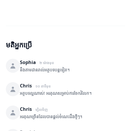
មតិអ្នកប្រើ
Sophia
២ ម៉ោងមុន
នឹងតាមដានរាល់អត្ថបទបន្តទៀត។
Chris
១០ នាទីមុន
អត្ថបទល្អណាស់! អរគុណសម្រាប់ការចែករំលែក។
Chris
ម្សិលមិញ
អរគុណច្រើនដែលបានផ្តល់ចំណេះដឹងថ្មីៗ។