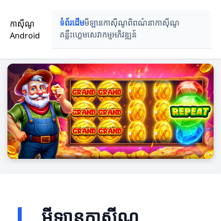
កាស៊ីណូ
ទំព័រដើម
មីឡានកាស៊ីណូ
ពិពណ៌នាកាស៊ីណូ
Android
គន្លឹះហ្គេម
សេវាកម្មអភិវឌ្ឍន៍
មីឡានកាស៊ីណូ