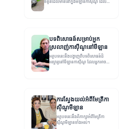
ចំនួនដែលមាននៅក្នុងមីឡានកាស៊ីណូ ដែល
គឺជាទីកន្លែងសំខាន់សម្រាប់អ្នកចូលចិត្តកា
ស៊ីណូ។
បទពិសោធន៍សម្រាប់អ្នក
ស្រលាញ់កាស៊ីណូនៅមីឡាន
អត្ថបទនេះនឹងបង្ហាញពីបទពិសោធន៍ដ៏
អស្ចារ្យនៅមីឡានកាស៊ីណូ ដែលអ្នកអាច
ទទួលបាន។
ការស្វែងយល់អំពីមែត្រីកា
ស៊ីណូមីឡាន
អត្ថបទនេះនឹងពិភាក្សាអំពីមែត្រីកា
ស៊ីណូមីឡានទាំងអស់។