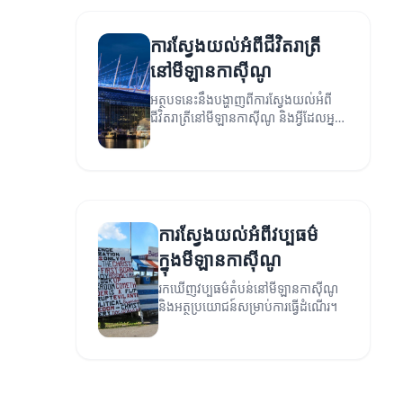
ការស្វែងយល់អំពីជីវិតរាត្រី
នៅមីឡានកាស៊ីណូ
អត្ថបទនេះនឹងបង្ហាញពីការស្វែងយល់អំពី
ជីវិតរាត្រីនៅមីឡានកាស៊ីណូ និងអ្វីដែលអ្នក
អាចរំពឹងទុក។
ការស្វែងយល់អំពីវប្បធម៌
ក្នុងមីឡានកាស៊ីណូ
រកឃើញវប្បធម៌តំបន់នៅមីឡានកាស៊ីណូ
និងអត្ថប្រយោជន៍សម្រាប់ការធ្វើដំណើរ។