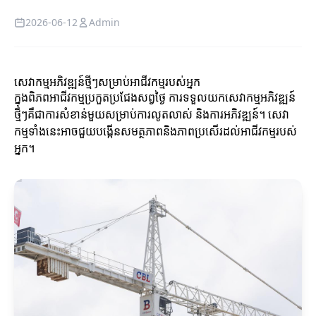
2026-06-12
Admin
សេវាកម្មអភិវឌ្ឍន៍ថ្មីៗសម្រាប់អាជីវកម្មរបស់អ្នក
ក្នុងពិភពអាជីវកម្មប្រកួតប្រជែងសព្វថ្ងៃ ការទទួលយកសេវាកម្មអភិវឌ្ឍន៍
ថ្មីៗគឺជាការសំខាន់មួយសម្រាប់ការលូតលាស់ និងការអភិវឌ្ឍន៍។ សេវា
កម្មទាំងនេះអាចជួយបង្កើនសមត្ថភាពនិងភាពប្រសើរដល់អាជីវកម្មរបស់
អ្នក។