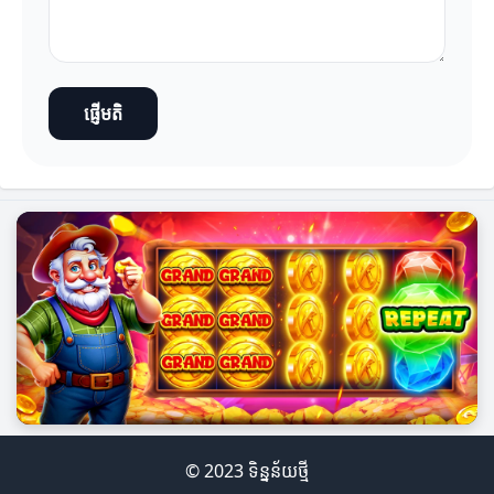
ផ្ញើមតិ
© 2023 ទិន្នន័យថ្មី