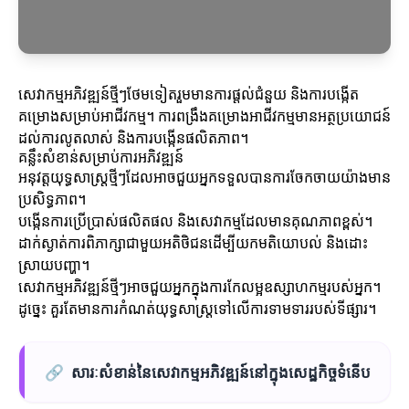
សេវាកម្មអភិវឌ្ឍន៍ថ្មីៗថែមទៀតរួមមានការផ្តល់ជំនួយ និងការបង្កើត
គម្រោងសម្រាប់អាជីវកម្ម។ ការពង្រឹងគម្រោងអាជីវកម្មមានអត្ថប្រយោជន៍
ដល់ការលូតលាស់ និងការបង្កើនផលិតភាព។
គន្លឹះសំខាន់សម្រាប់ការអភិវឌ្ឍន៍
អនុវត្តយុទ្ធសាស្ត្រថ្មីៗដែលអាចជួយអ្នកទទួលបានការចែកចាយយ៉ាងមាន
ប្រសិទ្ធភាព។
បង្កើនការប្រើប្រាស់ផលិតផល និងសេវាកម្មដែលមានគុណភាពខ្ពស់។
ដាក់ស្ងាត់ការពិភាក្សាជាមួយអតិថិជនដើម្បីយកមតិយោបល់ និងដោះ
ស្រាយបញ្ហា។
សេវាកម្មអភិវឌ្ឍន៍ថ្មីៗអាចជួយអ្នកក្នុងការកែលម្អឧស្សាហកម្មរបស់អ្នក។
ដូច្នេះ គួរតែមានការកំណត់យុទ្ធសាស្ត្រទៅលើការទាមទាររបស់ទីផ្សារ។
🔗
សារៈសំខាន់នៃសេវាកម្មអភិវឌ្ឍន៍នៅក្នុងសេដ្ឋកិច្ចទំនើប