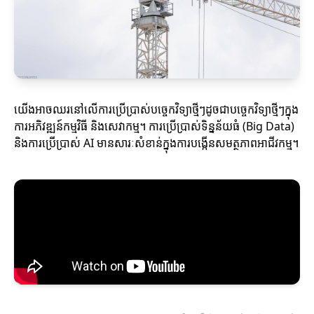
យើងអាចឈរនៅលើការប្រើប្រាស់បច្ចេកវិទ្យាថ្មីៗដូចជាបច្ចេកវិទ្យាថ្មីៗក្នុង
ការអភិវឌ្ឍន៍កម្មវិធី និងសេវាកម្ម។ ការប្រើប្រាស់ទិន្នន័យធំ (Big Data)
និងការប្រើប្រាស់ AI មានសារៈសំខាន់ក្នុងការបង្កើនសមត្ថភាពអាជីវកម្ម។