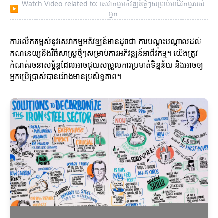
Watch Video related to: សេវាកម្មអភិវឌ្ឍន៍ថ្មីៗសម្រាប់អាជីវកម្មរបស់
▶
អ្នក
ការលើកកម្ពស់នូវសេវាកម្មអភិវឌ្ឍន៍មានដូចជា ការបណ្តុះបណ្តាលដល់
គណនេយ្យនិងវិធីសាស្ត្រថ្មីៗសម្រាប់ការអភិវឌ្ឍន៍អាជីវកម្ម។ យើងត្រូវ
កំណត់រចនាសម្ព័ន្ធដែលអាចជួយសម្រួលការប្រមាត់ទិន្នន័យ និងអាចឲ្យ
អ្នកប្រើប្រាស់បានយ៉ាងមានប្រសិទ្ធភាព។