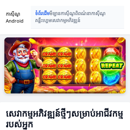
កាស៊ីណូ
ទំព័រដើម
មីឡានកាស៊ីណូ
ពិពណ៌នាកាស៊ីណូ
Android
គន្លឹះហ្គេម
សេវាកម្មអភិវឌ្ឍន៍
សេវាកម្មអភិវឌ្ឍន៍ថ្មីៗសម្រាប់អាជីវកម្ម
របស់អ្នក