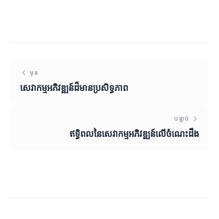
មុន
សេវាកម្មអភិវឌ្ឍន៍ដ៏មានប្រសិទ្ធភាព
បន្ទាប់
ឥទ្ធិពលនៃសេវាកម្មអភិវឌ្ឍន៍លើចំណេះដឹង