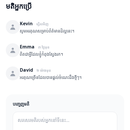
មតិអ្នកប្រើ
Kevin
ម្សិលមិញ
សូមអរគុណសម្រាប់ព័ត៌មានដ៏ល្អនេះ។
Emma
៣ ថ្ងៃមុន
ពិតជាអ្វីដែលខ្ញុំកំពុងស្វែងរក។
David
២ ម៉ោងមុន
អរគុណច្រើនដែលបានផ្តល់ចំណេះដឹងថ្មីៗ។
បញ្ចេញមតិ