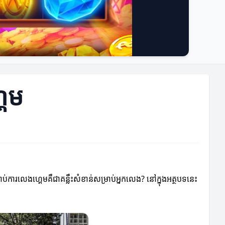
គេម
រាប់ការលេងហ្គេមគឺជាគន្លឹះសំខាន់សម្រាប់អ្នកលេង? នៅក្នុងអត្ថបទនេះ