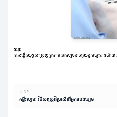
សរុប
ការបង្កើតយុទ្ធសាស្ត្រល្អក្នុងការលេងហ្គេមអាចជួយអ្នកឈ្នះបានយ៉
មុន
គន្លឹះហ្គេម: វិធីសាស្រ្តដ៏ប្រសើរពីអ្នកលេងហ្គេម