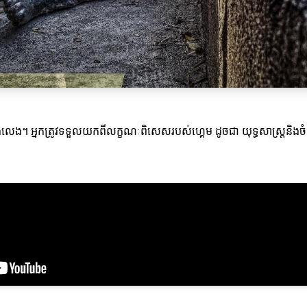
នកកំពុងលេង។ អ្នកត្រូវទទួលយកពីលក្ខណៈពិសេសរបស់ហ្គេម ដូចជា យុទ្ធសាស្ត្រន