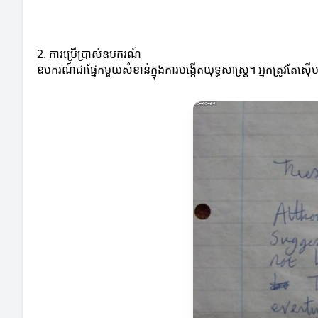
2. ការប្រើប្រាស់ឧបករណ៍
ឧបករណ៍ជាផ្នែកមួយសំខាន់ក្នុងការបង្កើតយុទ្ធសាស្ត្រ។ អ្នកត្រូវតែ