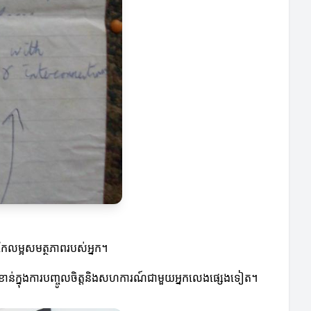
្បីកែលម្អសមត្ថភាពរបស់អ្នក។
ឿងសំខាន់ក្នុងការបញ្ចូលចិត្តនិងសហការណ៍ជាមួយអ្នកលេងផ្សេងទៀត។