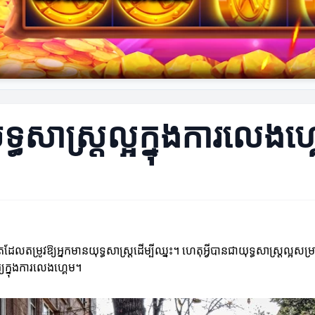
ុទ្ធសាស្ត្រល្អក្នុងការលេងហ្
ម្រូវឱ្យអ្នកមានយុទ្ធសាស្ត្រដើម្បីឈ្នះ។ ហេតុអ្វីបានជា​យុទ្ធសាស្ត្រល្អសម្
្យក្នុងការលេងហ្គេម។