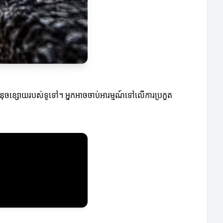
ិងចំនុចខ្សោយរបស់ទូទៅ។ អ្នកអាចចាប់អារម្មណ៍ទៅលើការប្រកួត