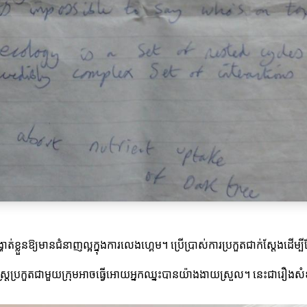
្ហាត់ខ្លួនឱ្យមានជំនាញល្អក្នុងការលេងហ្គេម។ ប្រើប្រាស់ការប្រកួតជាក់ស្តែងដើម
យុទ្ធសាស្ត្រប្រកួតជាមួយក្រុមអាចធ្វើអោយអ្នកឈ្នះបានយ៉ាងងាយស្រួល។ នេះជារ