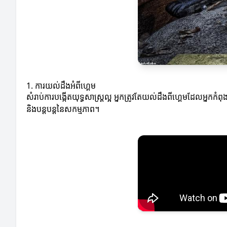
1. ការយល់ដឹងអំពីហ្គេម
សំរាប់ការបង្កើតយុទ្ធសាស្ត្រល្អ អ្នកត្រូវតែយល់ដឹងពីហ្គេមដែលអ្
និងបន្ដបន្ដនៃសកម្មភាព។