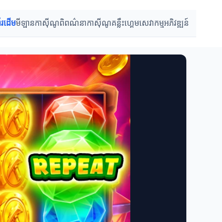
ព័រដើម
មីឡានកាស៊ីណូ
ពិពណ៌នាកាស៊ីណូ
គន្លឹះហ្គេម
សេវាកម្មអភិវឌ្ឍន៍