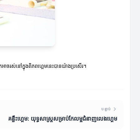
្នកអាចរស់នៅក្នុងពិភពហ្គេមនេះបានយ៉ាងប្រសើរ។
បន្ទាប់
គន្លឹះហ្គេម: យុទ្ធសាស្ត្រសម្រាប់កែលម្អជំនាញលេងហ្គេម