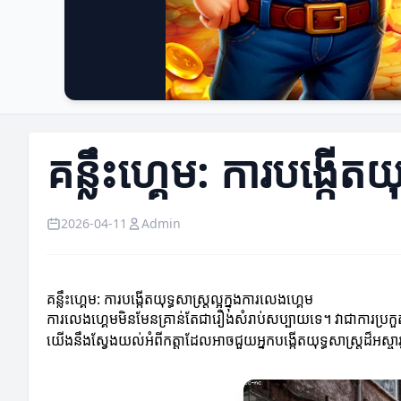
គន្លឹះហ្គេម: ការបង្កើតយ
2026-04-11
Admin
គន្លឹះហ្គេម: ការបង្កើតយុទ្ធសាស្ត្រល្អក្នុងការលេងហ្គេម
ការលេងហ្គេមមិនមែនគ្រាន់តែជារឿងសំរាប់សប្បាយទេ។ វាជាការប្រកួតដែលត
យើងនឹងស្វែងយល់អំពីកត្តាដែលអាចជួយអ្នកបង្កើតយុទ្ធសាស្ត្រដ៏អស្ចារ