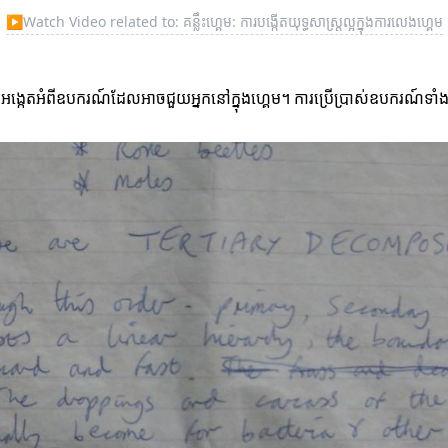
▶
Watch Video related to: គន្លឹះហ្គេម: ការបង្កើតយុទ្ធសាស្ត្រល្អក្នុងការលេងហ្គេម
ស៊ើបអង្កេតអំពីឧបករណ៍ដែលអាចជួយអ្នកនៅក្នុងហ្គេម។ ការប្រើប្រាស់ឧបករណ៍ទាំ