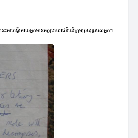
ងនេះអាចធ្វើអោយអ្នកមានអត្ថប្រយោជន៍លើក្រុមប្រយុទ្ធរបស់អ្នក។