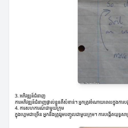
3. អភិវឌ្ឍន៍ជំនាញ
ការអភិវឌ្ឍន៍ជំនាញផ្ទាល់ខ្លួនគឺសំខាន់។ អ្នកត្រូវចំណាយពេលក្នុងការបង
4. ការសហការណ៍ជាមួយក្រុម
ក្នុងហ្គេមជាច្រើន អ្នកនឹងត្រូវរួមបញ្ចូលជាមួយក្រុម។ ការបង្កើត