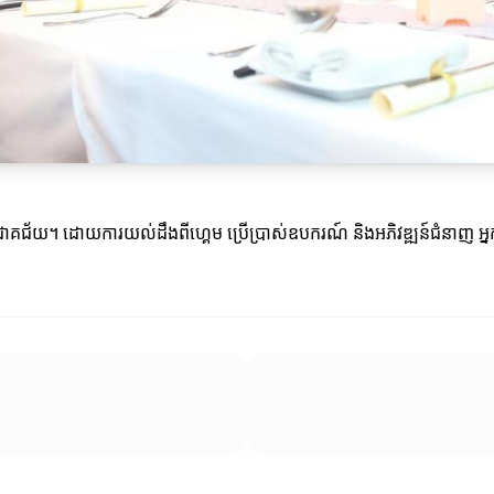
ាងជោគជ័យ។ ដោយការយល់ដឹងពីហ្គេម ប្រើប្រាស់ឧបករណ៍ និងអភិវឌ្ឍន៍ជំនាញ អ