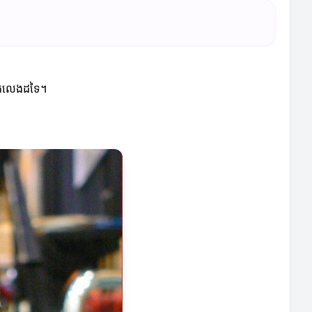
អ្នកលេងដទៃ។