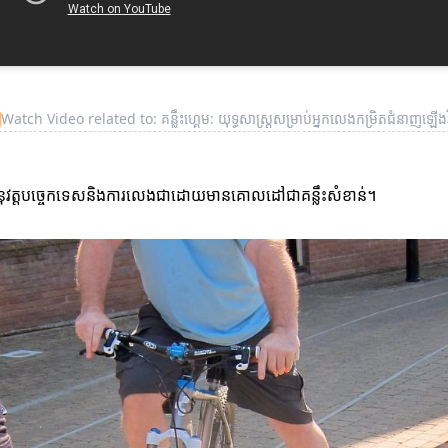
▶
Watch Video related to: គន្លឹះហ្គេម: យុទ្ធសាស្ត្រសម្រាប់អ្នកលេងកម្រិតជំនាញឡើង
 ការអនុវត្តបច្ចេកទេសនិងការលេងជាដោយមានគោលដៅជាគន្លឹះសំខាន់។