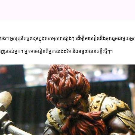
កលេង។ អ្នកត្រូវតែចូលរួមក្នុងសកម្មភាពផ្សេងៗ ដើម្បីអាចរៀននិងចូលរួមជាមួយ
របស់អ្នក។ អ្នកអាចរៀនពីអ្នកលេងដទៃ និងទទួលបានគន្លឹះថ្មីៗ។