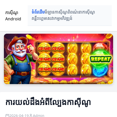
កាស៊ីណូ
ទំព័រដើម
មីឡានកាស៊ីណូ
ពិពណ៌នាកាស៊ីណូ
Android
គន្លឹះហ្គេម
សេវាកម្មអភិវឌ្ឍន៍
ការយល់ដឹងអំពីល្បែងកាស៊ីណូ
2026-04-19
Admin