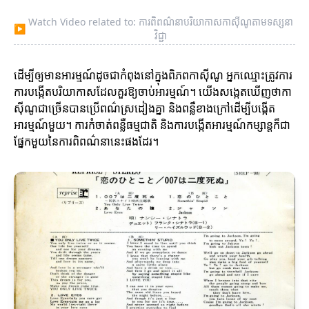
Watch Video related to: ការពិពណ៌នាបរិយាកាសកាស៊ីណូតាមទស្សនា
▶
វិជ្ជា
ដើម្បីឲ្យមានអារម្មណ៍ដូចជាកំពុងនៅក្នុងពិភពកាស៊ីណូ អ្នកឈ្មោះត្រូវការ
ការបង្កើតបរិយាកាសដែលគួរឱ្យចាប់អារម្មណ៍។ យើងសង្កេតឃើញថាកា
ស៊ីណូជាច្រើនបានប្រើពណ៌ស្រដៀងគ្នា និងពន្លឺខាងក្រៅដើម្បីបង្កើត
អារម្មណ៍មួយ។ ការកំចាត់ពន្លឺធម្មជាតិ និងការបង្កើតអារម្មណ៍កម្សាន្តក៏ជា
ផ្នែកមួយនៃការពិពណ៌នានេះផងដែរ។