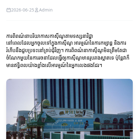
2026-06-25
Admin
ការពិពណ៌នាបរិយាកាសកាស៊ីណូតាមទស្សនាវិជ្ជា
នៅពេលដែលអ្នកចូលទៅក្នុងកាស៊ីណូ អារម្មណ៍នៃការកម្សាន្ត និងការ
រំភើបនឹងជួបប្រទះនៅគ្រប់ជុំវិញ។ ការពិពណ៌នាកាស៊ីណូមិនត្រឹមតែជា
ចំណែកមួយនៃការរចនាដែលធ្វើឲ្យកាស៊ីណូមានរូបរាងស្អាតទេ ប៉ុន្តែវាក៏
មានឥទ្ធិពលយ៉ាងខ្លាំងលើអារម្មណ៍នៃអ្នកលេងផងដែរ។